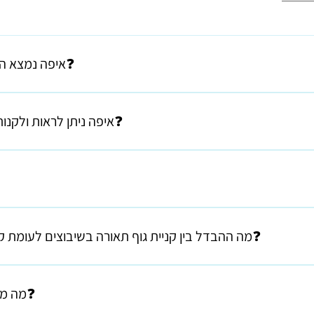
🟣איפה נמצא הסטודיו ומה שעות הפעילות❓
הסטודיו נמצא בבנימינה והביקור בתיאום טלפוני דברו איתי ונתאם - 054-5357355 - שירה.
🔵איפה ניתן לראות ולקנות את המוצרים של שיבוצים❓
 מאוד מומלץ לתאם ולהגיע אבל ניתן גם לבצע הזמנה מבלי לבוא פיזית למקו
פשוט ונגיש יותר. אפשר גם בתהליך של העברת תמונות ושיחה טלפונית.
ם שהיו מיועדים לגינון - מוצר נפלא אבל כישלון מפואר עברתי ליצור מש
🟡מה ההבדל בין קניית גוף תאורה בשיבוצים לעומת קנייה בחנויות תאורה אחרות❓
התווספו אריחים מודולריים ואחריהם אריחים מודפסים. בשנת 2018 התחילה
קשר עם הלקוחות, ונירית היא הקרמיקאית שמייצרת את גופי התאורה והאלמנ
 בחוויה!!! לא הצבעים – למרות שזה מה שתמיד חשבתי לא המודולריות – כנ"
ואיתה אני מתייעצת לגבי מוצרים חדשים והזמנות מיוחדות. זכינו לשיתוף פ
ירה ויפה..... לא העובדה שאני מקושרת ו"נחשבת"........ ההבדל הוא ריגשי!
🟠מה מיוחד בקונספט של שיבוצים❓
יך בחרנו את צורת הגוף, איך בחרנו בצבע הנכון, איך בחרנו בחרוזים – צורו