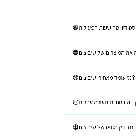
ם. בעידן שיחות הפייס טיים - הכל
🟢מי עומד מאחורי שיבוצים❓
שמי שירה הילר אני בוגרת המחזור הראשון ב"שנקר" במגמת עיצוב טקסטיל (מה שאומר שיש לי המון ניסיון) הקמתי את שיבוצים ב - 2001
טחים מאלמנטים צבעוניים מקרמיקה
 הדרך המרגשת של יצירת גופי התאורה יחד עם נירית פלדמן. אני
טים הנלווים. נירית גם אחראית על
ל לא המיקום המעולה ......... לא
עולה נפלא!!! ניסינו להצטלם יחד
!! תהליך היצירה והבחירה ייזכר גם
ודברים יצאו משליטה😜
ת וצבעים, איך שינינו והחלפנו עד