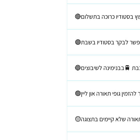
ים מעייף, דורש ריכוז, לעיתים יש
יו. אני אישית מרכיבה עם כל לקוח
גורליות". 🤍חשוב לי שתבינו את
 איזה חלל בבית אתם רוצים להאיר
שת ייעוץ מקדימה - לא חייבים 🙂)
צילמתי את המסלול המדויק והכי מהיר מתחנת הרכבת ועד לפתח הסטודיו. מדובר בהליכה קלילה של פחות מ-9 דקות (8:38 דקות ליתר דיוק,
מדדתי!) והדרך פשוטה מאד. 🚚🛻🚌🚕🚓 במקום להיתקע בפקקים. קישור לסרטון ⬇️ מומלץ להפעיל את הסאונד כדי לשמוע את ההסבר.
https://youtube.com/shorts
ר לקבל במשלוח רק את גופי התאורה