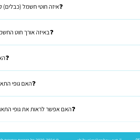
התאורה מחוברים אחד מארבעת הסוגים
🟡איזה חוטי חשמל (כבלים) קיימים לתליית גופי התאורה❓
🟠באיזה אורך חוט החשמל עליו תלויים גופי התאורה❓
אורך החוט 1.5 מ' אם יש צורל בחוט ארוך יותר - אפשרי.
🔴האם יש גופי תאורה מוגני מים❓
🟣האם גופי התאורה מתאימים לחדרי רחצה❓
 ולכן צריך לבדוק את התקן הקיים נהוג להשתמש בהם כאשר הם לא קרובים 
🔵האם אפשר לראות את גופי התאורה במקומות נוספים בארץ❓