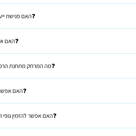
ימת לעצור כי אין אופציה אחת טובה – זה אינסופי!!! התהליך מורכב ולעית
ות ושילובי צבעים אישיים. המוצרים בשיבוצים בלעדיים ונמכרים רק בסטוד
תחושה של בחירה גורלית... אבל אני סבלנית מאוד... ומייעצת ממרום שנות הניסיון שצברתי....
🔴האם פגישת ייעוץ בסטודיו כרוכה בתשלום❓
ההתרשמות הראשונית שלכם בסטודיו תהיה נינוחה ללא צורך לקבל החלטות "
להתרשם מקרוב מהאפשרויות האינסופיות. 🤍חשוב לי שכשתגיעו שוב - תדעו
🟣האם אפשר לבקר בסטודיו בשבת❓
ויחד ניצור את גוף התאורה המושלם עבורכם. (יש כאלה שאינם זקוקים לפגי
הסטודיו סגור בשבת יש אפשרות לאסוף הזמנות שיחכו ליד הדלת.
🔵מה המרחק מתחנת הרכבת 🚆בבנימינה לשיבוצים❓
🟢האם אפשר להזמין גופי תאורה און ליין❓
/HWPUWp4z6q0?feature=share
יע לסטודיו - בשיחה או בפייס טיים. מבחינת משלוח - בגלל הרגישות - אפש
הקטנים. אפשר לאסוף הזמנות בשעות שהסטודיו סגור.
🟡האם אפשר להזמין גופי תאורה שלא קיימים בתצוגה❓
בהחלט כן. אומנם הצורות נתונות אבל השילובים הם אינסופיים וכמובן בחירת הצבעים היא אישית.