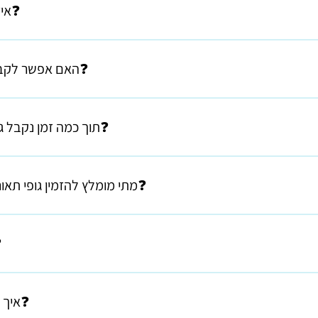
🟠איזה אריחים נמכרים בסטודיו❓
רוב האריחים שהיו בעבר - אינם נשארו אריחי גרני
10/10 ס"מ אריחי ריצוף קרמיקה אנטי סליפ מודפסים עם דוגמאות בגודל 34/34 ס"מ
🔴האם אפשר לקבל את גופי התאורה במקום❓
מיידית יש כאלה שנדרשת עבודה פשוטה שאפשר לסיים במקום יש כאלה שע
🟣תוך כמה זמן נקבל גוף תאורה בהזמנה מיוחדת❓
יימים בסטודיו האספקה יכולה להיות מיידית - תלוי בכמות ובמורכבות. ב
נמצאים בסטודיו - האספקה תהיה תוך שבועיים עד חודש.
🔵מתי מומלץ להזמין גופי תאורה מזכוכית ומתי מקרמיקה❓
מנו הוא עשוי משפיע ישירות על אופי האור בחלל. זכוכית וקרמיקה מייצרות
שהן יוצרות בבית. גופי תאורה מזכוכית מאופיינים בשקיפות המאפשרת לאו
🟢ממה
תפשט לכל הכיוונים, ולכן מתקבלת הארה משמעותית ותחושת פתיחות ואוור
 מתמקד כלפי מטה. התוצאה היא תאורה ממוקדת, אינטימית ומדויקת יותר –
🟡איך תולים גוף תאורה מהתקרה❓