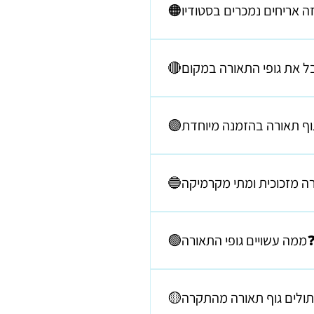
ט פורצלן חלקים צבעוניים בגודל 20/20 ס"מ אריחים מודפסים עם דוגמאות בשחור לבן בגודל
בודת ההרכבה מורכבת מדי ואז אי
אפשר לבצע אותה במקום.
מידה ויש צורך להזמין חלקים שלא
 חוויית תאורה שונה לחלוטין – גם
ר להתפזר בחלל באופן רחב ואחיד.
 עשויים גופי התאורה❓
יריות בחלל. לעומתם, גופי תאורה
 כזו שמדגישה אזור מסוים ויוצרת
אווירה רגועה וחמה.