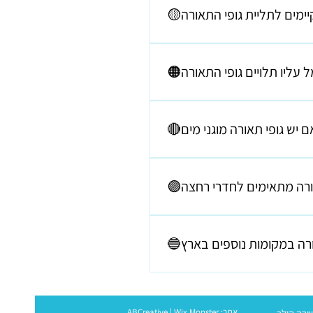
 האלה: E27 - שזו הברגה רגילה - גדולה E14 - הברגה קטנה G9 - בית נורה קטן במיוחד שמשולב בגופי
עובדים על זה
למקלחון - בד"כ מעל מראה. צמודי
התקרה מתאימים לחדרי רחצה.
לצערי לא...
אתר:
Wix Monster
|
ABCreative