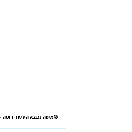
🟣איפה נמצא הסטודיו ומה 
הסטודיו נמצא בבנימינה והביקור 