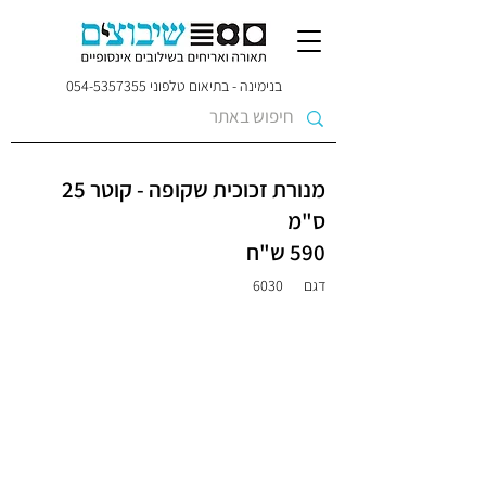
בנימינה - בתיאום טלפוני
054-5357355
מנורת זכוכית שקופה - קוטר 25
ס"מ
590 ש"ח
דגם
6030